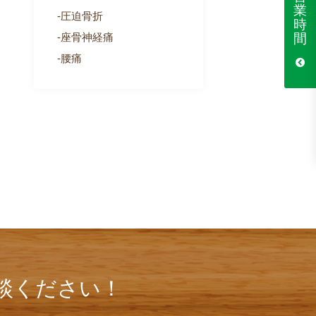
業
圧迫骨折
時
間
座骨神経痛
腰痛
談ください！