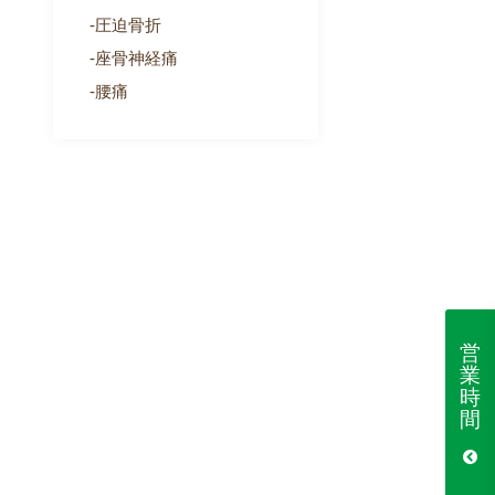
圧迫骨折
座骨神経痛
腰痛
営
業
時
間